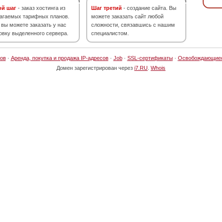
ой шаг
- заказ хостинга из
Шаг третий
- создание сайта. Вы
агаемых тарифных планов.
можете заказать сайт любой
 вы можете заказать у нас
сложности, связавшись с нашим
овку выделенного сервера.
специалистом.
ов
·
Аренда, покупка и продажа IP-адресов
·
Job
·
SSL-сертификаты
·
Освобождающие
Домен зарегистрирован через
i7.RU
.
Whois