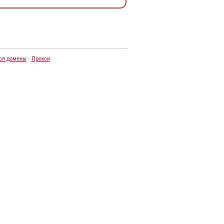
ся домены
·
Прокси