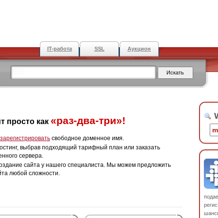
IT-работа
SSL
Аукцион
W
«раз-два-три»!
т просто как
зарегистрировать
свободное доменное имя.
остинг, выбрав подходящий тарифный план или заказать
енного сервера.
оздание сайта у нашего специалиста. Мы можем предложить
йта любой сложности.
пода
регис
шанс