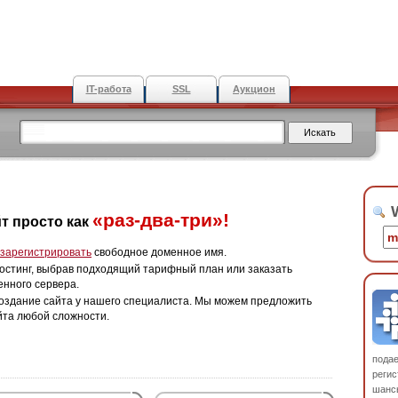
IT-работа
SSL
Аукцион
W
«раз-два-три»!
т просто как
зарегистрировать
свободное доменное имя.
остинг, выбрав подходящий тарифный план или заказать
енного сервера.
оздание сайта у нашего специалиста. Мы можем предложить
йта любой сложности.
пода
регис
шанс