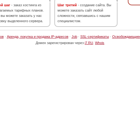
ой шаг
- заказ хостинга из
Шаг третий
- создание сайта. Вы
агаемых тарифных планов.
можете заказать сайт любой
 вы можете заказать у нас
сложности, связавшись с нашим
овку выделенного сервера.
специалистом.
ов
·
Аренда, покупка и продажа IP-адресов
·
Job
·
SSL-сертификаты
·
Освобождающие
Домен зарегистрирован через
i7.RU
.
Whois