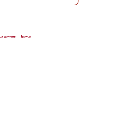
ся домены
·
Прокси