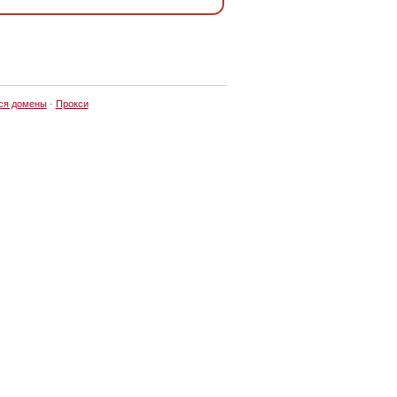
ся домены
·
Прокси