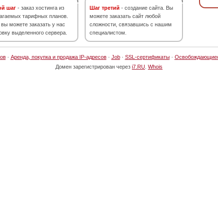
ой шаг
- заказ хостинга из
Шаг третий
- создание сайта. Вы
агаемых тарифных планов.
можете заказать сайт любой
 вы можете заказать у нас
сложности, связавшись с нашим
овку выделенного сервера.
специалистом.
ов
·
Аренда, покупка и продажа IP-адресов
·
Job
·
SSL-сертификаты
·
Освобождающие
Домен зарегистрирован через
i7.RU
.
Whois