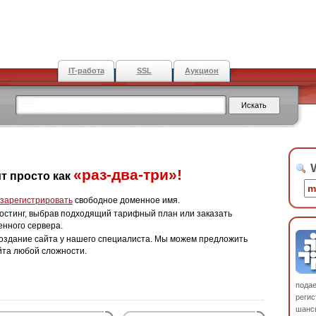
IT-работа
SSL
Аукцион
W
«раз-два-три»!
т просто как
зарегистрировать
свободное доменное имя.
остинг, выбрав подходящий тарифный план или заказать
енного сервера.
оздание сайта у нашего специалиста. Мы можем предложить
йта любой сложности.
пода
регис
шанс