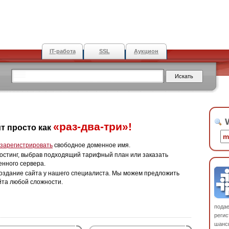
IT-работа
SSL
Аукцион
W
«раз-два-три»!
т просто как
зарегистрировать
свободное доменное имя.
остинг, выбрав подходящий тарифный план или заказать
енного сервера.
оздание сайта у нашего специалиста. Мы можем предложить
йта любой сложности.
пода
регис
шанс