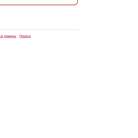
ся домены
·
Прокси