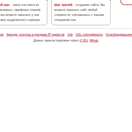
ой шаг
- заказ хостинга из
Шаг третий
- создание сайта. Вы
агаемых тарифных планов.
можете заказать сайт любой
 вы можете заказать у нас
сложности, связавшись с нашим
овку выделенного сервера.
специалистом.
ов
·
Аренда, покупка и продажа IP-адресов
·
Job
·
SSL-сертификаты
·
Освобождающие
Домен зарегистрирован через
i7.RU
.
Whois