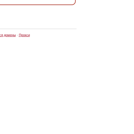
ся домены
·
Прокси