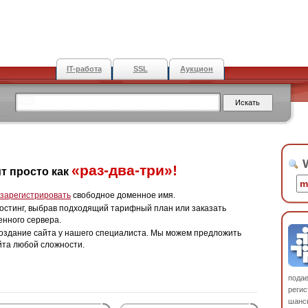
IT-работа
SSL
Аукцион
W
«раз-два-три»!
т просто как
зарегистрировать
свободное доменное имя.
остинг, выбрав подходящий тарифный план или заказать
енного сервера.
оздание сайта у нашего специалиста. Мы можем предложить
йта любой сложности.
пода
регис
шанс