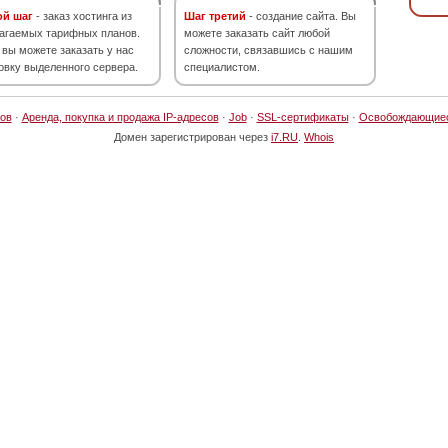
ой шаг
- заказ хостинга из
Шаг третий
- создание сайта. Вы
агаемых тарифных планов.
можете заказать сайт любой
 вы можете заказать у нас
сложности, связавшись с нашим
овку выделенного сервера.
специалистом.
ов
·
Аренда, покупка и продажа IP-адресов
·
Job
·
SSL-сертификаты
·
Освобождающие
Домен зарегистрирован через
i7.RU
.
Whois