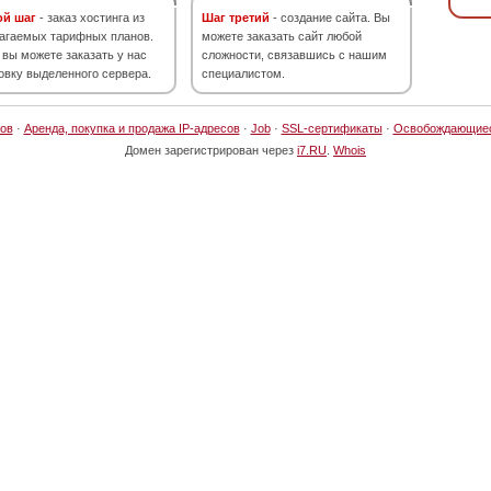
ой шаг
- заказ хостинга из
Шаг третий
- создание сайта. Вы
агаемых тарифных планов.
можете заказать сайт любой
 вы можете заказать у нас
сложности, связавшись с нашим
овку выделенного сервера.
специалистом.
ов
·
Аренда, покупка и продажа IP-адресов
·
Job
·
SSL-сертификаты
·
Освобождающие
Домен зарегистрирован через
i7.RU
.
Whois