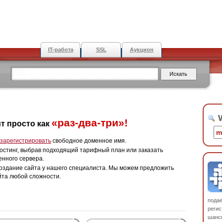
IT-работа
SSL
Аукцион
W
«раз-два-три»!
т просто как
зарегистрировать
свободное доменное имя.
остинг, выбрав подходящий тарифный план или заказать
енного сервера.
оздание сайта у нашего специалиста. Мы можем предложить
йта любой сложности.
пода
регис
шанс