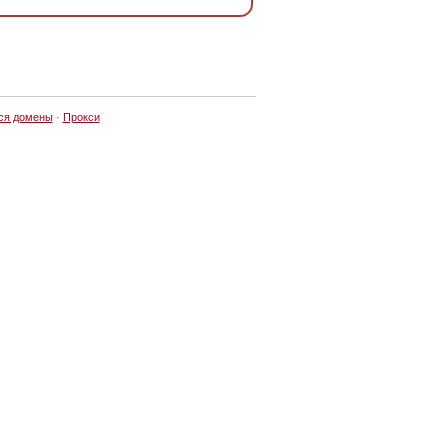
ся домены
·
Прокси