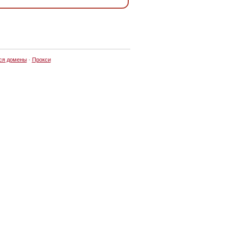
ся домены
·
Прокси