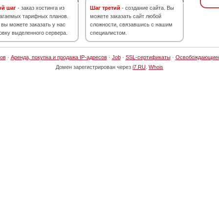
ой шаг
- заказ хостинга из
Шаг третий
- создание сайта. Вы
агаемых тарифных планов.
можете заказать сайт любой
 вы можете заказать у нас
сложности, связавшись с нашим
овку выделенного сервера.
специалистом.
ов
·
Аренда, покупка и продажа IP-адресов
·
Job
·
SSL-сертификаты
·
Освобождающие
Домен зарегистрирован через
i7.RU
.
Whois