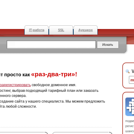
IT-работа
SSL
Аукцион
W
«раз-два-три»!
т просто как
зарегистрировать
свободное доменное имя.
остинг, выбрав подходящий тарифный план или заказать
енного сервера.
оздание сайта у нашего специалиста. Мы можем предложить
йта любой сложности.
пода
регис
шанс