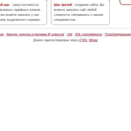
ой шаг
- заказ хостинга из
Шаг третий
- создание сайта. Вы
агаемых тарифных планов.
можете заказать сайт любой
 вы можете заказать у нас
сложности, связавшись с нашим
овку выделенного сервера.
специалистом.
ов
·
Аренда, покупка и продажа IP-адресов
·
Job
·
SSL-сертификаты
·
Освобождающие
Домен зарегистрирован через
i7.RU
.
Whois