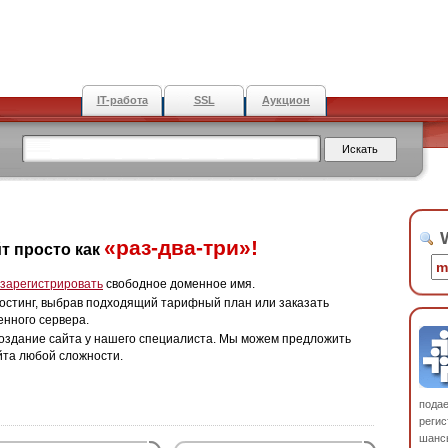
IT-работа
SSL
Аукцион
W
«раз-два-три»!
т просто как
зарегистрировать
свободное доменное имя.
остинг, выбрав подходящий тарифный план или заказать
енного сервера.
оздание сайта у нашего специалиста. Мы можем предложить
йта любой сложности.
пода
регис
шанс