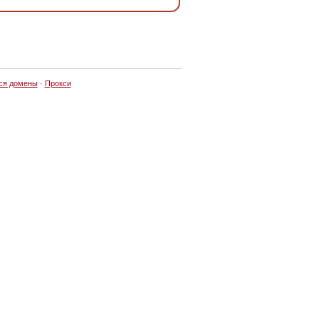
ся домены
·
Прокси